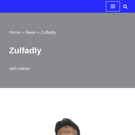
Lompat
ke
Home
»
News
»
Zulfadly
konten
Zulfadly
oleh
admin