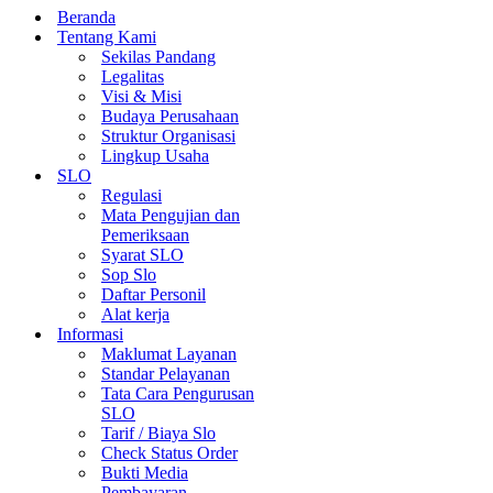
Beranda
Tentang Kami
Sekilas Pandang
Legalitas
Visi & Misi
Budaya Perusahaan
Struktur Organisasi
Lingkup Usaha
SLO
Regulasi
Mata Pengujian dan
Pemeriksaan
Syarat SLO
Sop Slo
Daftar Personil
Alat kerja
Informasi
Maklumat Layanan
Standar Pelayanan
Tata Cara Pengurusan
SLO
Tarif / Biaya Slo
Check Status Order
Bukti Media
Pembayaran