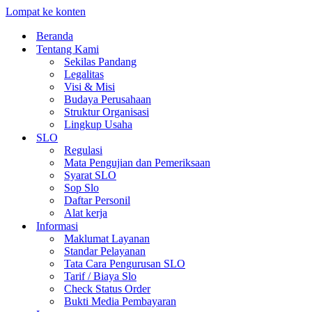
Lompat ke konten
Beranda
Tentang Kami
Sekilas Pandang
Legalitas
Visi & Misi
Budaya Perusahaan
Struktur Organisasi
Lingkup Usaha
SLO
Regulasi
Mata Pengujian dan Pemeriksaan
Syarat SLO
Sop Slo
Daftar Personil
Alat kerja
Informasi
Maklumat Layanan
Standar Pelayanan
Tata Cara Pengurusan SLO
Tarif / Biaya Slo
Check Status Order
Bukti Media Pembayaran